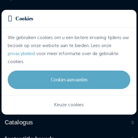
Cookies
Dumolinlaan, 1
8500 Kortrijk (België)
We gebruiken cookies om u een betere ervaring tijdens uw
bezoek op onze website aan te bieden. Lees onze
privacybeleid
voor meer informatie over de gebruikte
+32 (0) 56 96 97 96
cookies.
info@aprintex.be
Cookies aanvaarden
Snelle toegang
Keuze cookies
Personnalisations
Catalogus