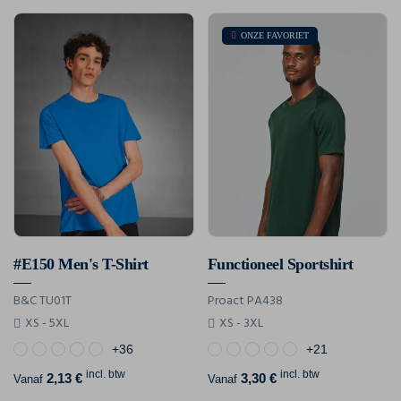
ONZE FAVORIET
#E150 Men's T-Shirt
Functioneel Sportshirt
B&C TU01T
Proact PA438
XS - 5XL
XS - 3XL
+36
+21
incl. btw
incl. btw
2,13 €
3,30 €
Vanaf
Vanaf