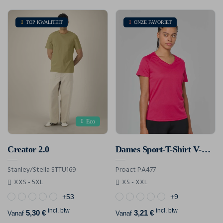
TOP KWALITEIT
ONZE FAVORIET
Eco
Creator 2.0
Dames Sport-T-Shirt V-Hals
Stanley/Stella STTU169
Proact PA477
XXS - 5XL
XS - XXL
+53
+9
incl. btw
incl. btw
5,30 €
3,21 €
Vanaf
Vanaf