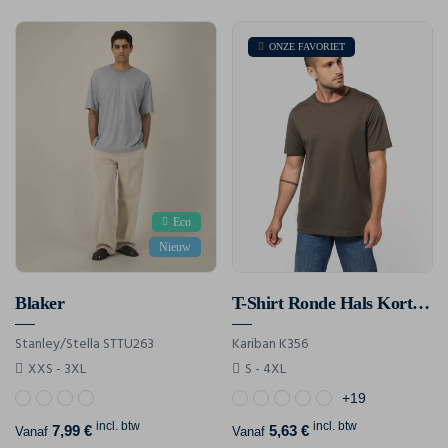
ONZE FAVORIET
Eco
Nieuw
Blaker
T-Shirt Ronde Hals Korte Mouwen
Stanley/Stella STTU263
Kariban K356
XXS - 3XL
S - 4XL
+19
incl. btw
incl. btw
7,99 €
5,63 €
Vanaf
Vanaf