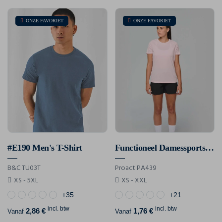
ONZE FAVORIET
ONZE FAVORIET
#E190 Men's T-Shirt
Functioneel Damessportshirt
B&C TU03T
Proact PA439
XS - 5XL
XS - XXL
+35
+21
incl. btw
incl. btw
2,86 €
1,76 €
Vanaf
Vanaf