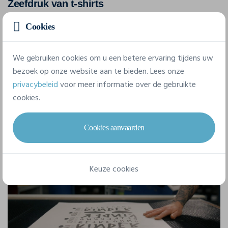
Zeefdruk van t-shirts
Cookies
Tussen deze 3 soorten
t-shirt bedrukking
, de meest
gebruikelijke manier is om uw personalisatie rechtstreeks op
uw
t-shirts
af te drukken, kleur na kleur. Dit is
zeefdruk
. Door
We gebruiken cookies om u een betere ervaring tijdens uw
bezoek op onze website aan te bieden. Lees onze
zeefdruk te kiezen kan elk
gepersonaliseerd t-shirt
een
privacybeleid
voor meer informatie over de gebruikte
afbeelding of logo krijgen met maximaal 11 kleuren. Deze
cookies.
techniek is vooral handig bij grote hoeveelheden
bedrukte t-
shirts
, vanaf 15 stuks.
Cookies aanvaarden
Keuze cookies