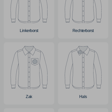
Linkerborst
Rechterborst
Zak
Hals