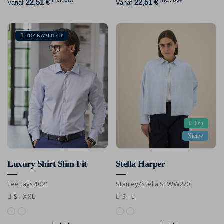
incl. btw
incl. btw
22,51 €
22,51 €
Vanaf
Vanaf
TOP KWALITEIT
Eco
Nieuw
Luxury Shirt Slim Fit
Stella Harper
Tee Jays 4021
Stanley/Stella STWW270
S - XXL
S - L