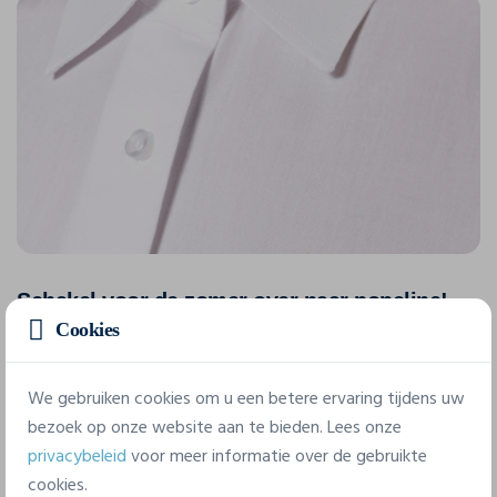
Schakel voor de zomer over naar popeline!
Cookies
Popeline
is de meest klassieke weefmethode voor hemden.
Het is gewoon een kruising tussen een kettingdraad en een
We gebruiken cookies om u een betere ervaring tijdens uw
inslagdraad. Het resultaat is een lichtgewicht stof die
bezoek op onze website aan te bieden. Lees onze
perfect geschikt is voor de zomer.
privacybeleid
voor meer informatie over de gebruikte
cookies.