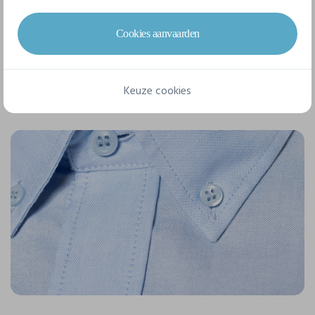
Dankzij een strakke weving geeft de popeline je
geborduurde of bedrukte hemd
een uitstekende
Cookies aanvaarden
levensduur. Hoewel ze fijn en zacht aanvoelen, zijn uw
geborduurde popeline hemden niet minder elegant. Zij vinden
dan ook hun plek tussen uw gepersonaliseerde
Keuze cookies
bedrijfshemden!