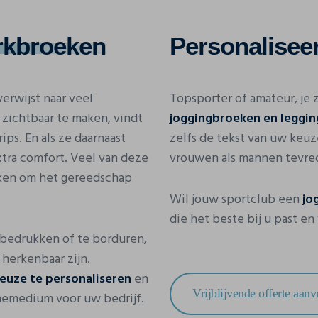
rkbroeken
Personalisee
erwijst naar veel
Topsporter of amateur, je 
zichtbaar te maken, vindt
joggingbroeken en leggin
ps. En als ze daarnaast
zelfs de tekst van uw keu
tra comfort. Veel van deze
vrouwen als mannen tevred
ken om het gereedschap
Wil jouw sportclub een
jo
die het beste bij u past en
e bedrukken of te borduren,
herkenbaar zijn.
euze te personaliseren
en
Vrijblijvende offerte aan
memedium voor uw bedrijf.