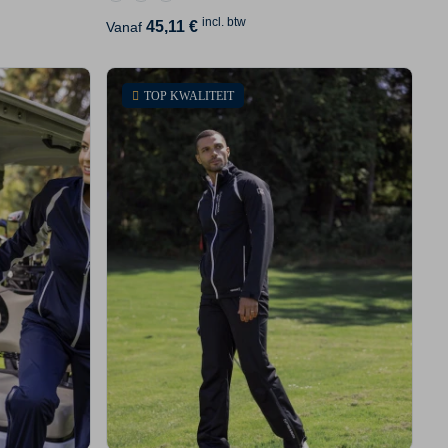
incl. btw
45,11 €
Vanaf
TOP KWALITEIT