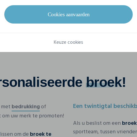
Cookies aanvaarden
Keuze cookies
rsonaliseerde
broek
!
Een twintigtal beschikb
n met
bedrukking
of
ct om uw merk te promoten!
Als u beslist om een
broek
sportteam, tussen vrienden,
slissen om de
broek te