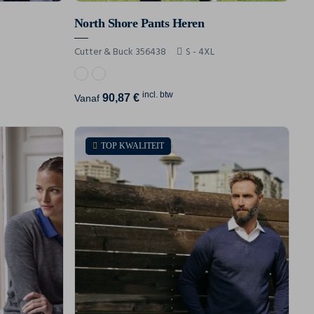
North Shore Pants Heren
Cutter & Buck 356438
S - 4XL
incl. btw
90,87 €
Vanaf
TOP KWALITEIT