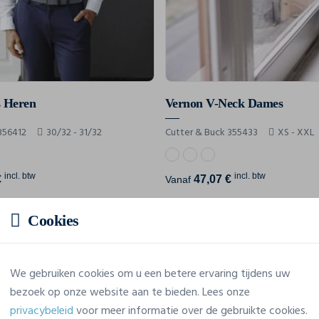
s Heren
Vernon V-Neck Dames
356412
30/32 - 31/32
Cutter & Buck 355433
XS - XXL
incl. btw
incl. btw
€
47,07 €
Vanaf
Cookies
Affichage de 12 résultats sur 478
We gebruiken cookies om u een betere ervaring tijdens uw
bezoek op onze website aan te bieden. Lees onze
Toon volgende 12 producten
privacybeleid
voor meer informatie over de gebruikte cookies.