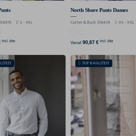
Pants
North Shore Pants Dames
356410
S - 4XL
Cutter & Buck 356439
XS - XXL
incl. btw
incl. btw
€
90,87 €
Vanaf
LITEIT
TOP KWALITEIT