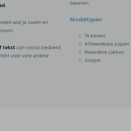
baseren:
tad
.
Modeltypen
inden wat je zoekt en
ensen.
¾ benen
Afneembare pijpen
f tekst
zijn vooral bedoeld
Meerdere zakken
chikt voor vele andere
Simpel