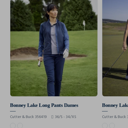
Bonney Lake Long Pants Dames
Bonney Lak
Cutter & Buck 356419
36/S - 34/XS
Cutter & Buck 