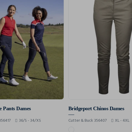
e Pants Dames
Bridgeport Chinos Dames
356417
36/S - 34/XS
Cutter & Buck 356407
XL - 4XL