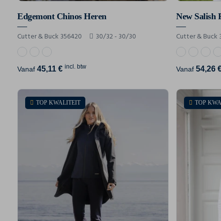
Edgemont Chinos Heren
New Salish 
Cutter & Buck 356420
30/32 - 30/30
Cutter & Buck 
incl. btw
45,11 €
54,26 
Vanaf
Vanaf
TOP KWALITEIT
TOP KWA