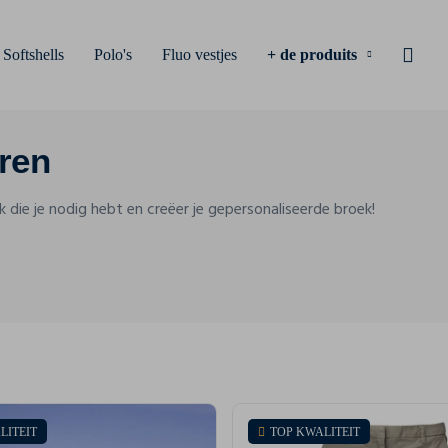
Softshells
Polo's
Fluo vestjes
+ de produits
ren
k die je nodig hebt en creëer je gepersonaliseerde broek!
LITEIT
TOP KWALITEIT