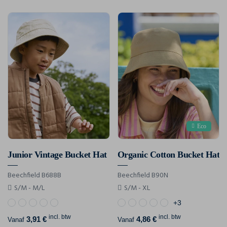
Eco
Junior Vintage Bucket Hat
Organic Cotton Bucket Hat
Beechfield B688B
Beechfield B90N
S/M - M/L
S/M - XL
+3
incl. btw
incl. btw
3,91 €
4,86 €
Vanaf
Vanaf