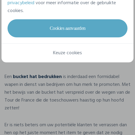
privacybeleid
voor meer informatie over de gebruikte
cookies.
Ontvang een gratis offerte
Cookies aanvaarden
Bucket hats
bedrukken voor
Keuze cookies
bedrijven
Een
bucket hat bedrukken
is inderdaad een formidabel
wapen in dienst van bedrijven om hun merk te promoten. Met
het bewijs van de bucket hat verspreid over de wegen van de
Tour de France die de toeschouwers haastig op hun hoofd
zetten!
Er is niets beters om uw potentiële klanten te verrassen dan
hen op het juiste moment het item te geven dat ze nodig