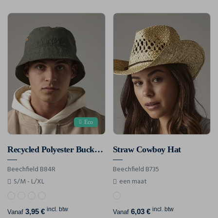
Eco
Recycled Polyester Bucket Hat
Straw Cowboy Hat
Beechfield B84R
Beechfield B735
S/M - L/XL
een maat
incl. btw
incl. btw
3,95 €
6,03 €
Vanaf
Vanaf