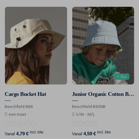
Eco
Cargo Bucket Hat
Junior Organic Cotton Bucket Hat
Beechfield B88
Beechfield B90NB
een maat
S/M - M/L
incl. btw
incl. btw
4,79 €
4,59 €
Vanaf
Vanaf