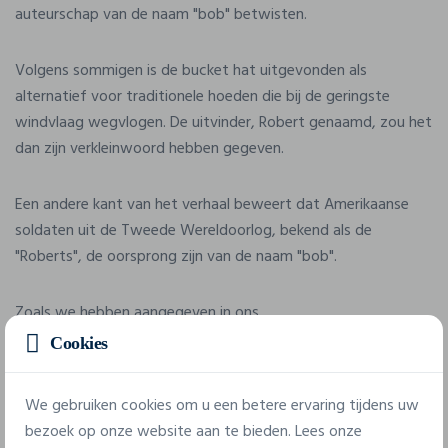
auteurschap van de naam "bob" betwisten.
Volgens sommigen is de bucket hat uitgevonden als
alternatief voor traditionele hoeden die bij de geringste
windvlaag wegvlogen. De uitvinder, Robert genaamd, zou het
dan zijn verkleinwoord hebben gegeven.
Een andere kant van het verhaal beweert dat Amerikaanse
soldaten uit de Tweede Wereldoorlog, bekend als de
"Roberts", de oorsprong zijn van de naam "bob".
Zoals we hebben aangegeven in ons
artikel over aangepaste bobs
, is het moeilijk om de ware
Cookies
oorsprong van de bucket hat te achterhalen. Dat heeft de
grootste internationale merken er echter niet van
We gebruiken cookies om u een betere ervaring tijdens uw
weerhouden om
bucket hats te laten
bedrukken voor hun
bezoek op onze website aan te bieden. Lees onze
communicatie.