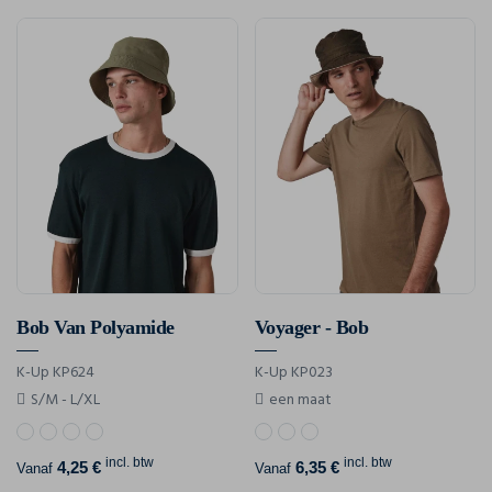
Bob Van Polyamide
Voyager - Bob
K-Up KP624
K-Up KP023
S/M - L/XL
een maat
incl. btw
incl. btw
4,25 €
6,35 €
Vanaf
Vanaf