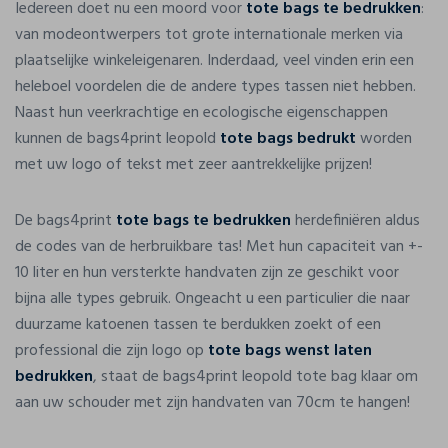
Iedereen doet nu een moord voor
tote bags te bedrukken
:
van modeontwerpers tot grote internationale merken via
plaatselijke winkeleigenaren. Inderdaad, veel vinden erin een
heleboel voordelen die de andere types tassen niet hebben.
Naast hun veerkrachtige en ecologische eigenschappen
kunnen de bags4print leopold
tote bags bedrukt
worden
met uw logo of tekst met zeer aantrekkelijke prijzen!
De bags4print
tote bags te bedrukken
herdefiniëren aldus
de codes van de herbruikbare tas! Met hun capaciteit van +-
10 liter en hun versterkte handvaten zijn ze geschikt voor
bijna alle types gebruik. Ongeacht u een particulier die naar
duurzame katoenen tassen te berdukken zoekt of een
professional die zijn logo op
tote bags wenst laten
bedrukken
, staat de bags4print leopold tote bag klaar om
aan uw schouder met zijn handvaten van 70cm te hangen!