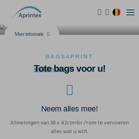
herbruikbare tassen met tote bags te bedrukken van
Bags4Print!
Meer informatie
BAGS4PRINT
Tote bags
voor u!
Neem alles mee!
Afmetingen van 38 x 42cm<br />om te vervoeren
alles wat u wilt.