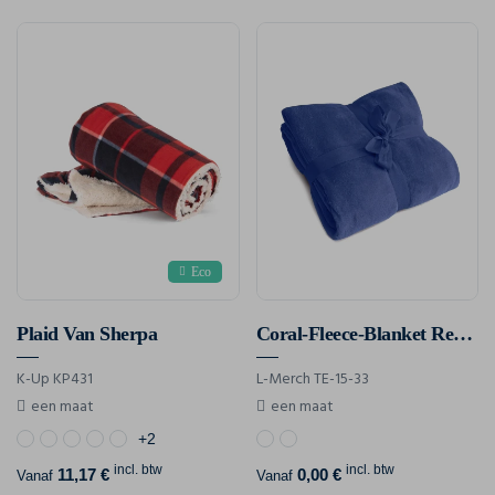
Eco
Plaid Van Sherpa
Coral-Fleece-Blanket Recycled
K-Up KP431
L-Merch TE-15-33
een maat
een maat
+2
incl. btw
incl. btw
11,17 €
0,00 €
Vanaf
Vanaf