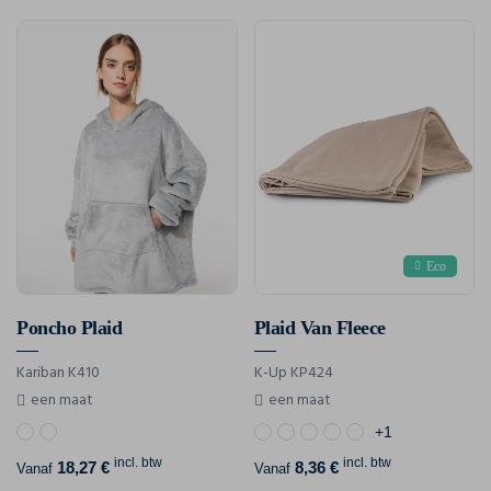
Eco
Poncho Plaid
Plaid Van Fleece
Kariban K410
K-Up KP424
een maat
een maat
+1
incl. btw
incl. btw
18,27 €
8,36 €
Vanaf
Vanaf