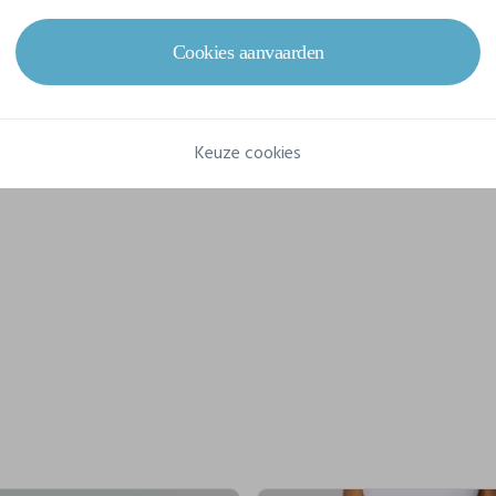
Referentie
PA439
Gram/m²
140 g/m²
Cookies aanvaarden
Samenstelling
100% Polyester
Keuze cookies