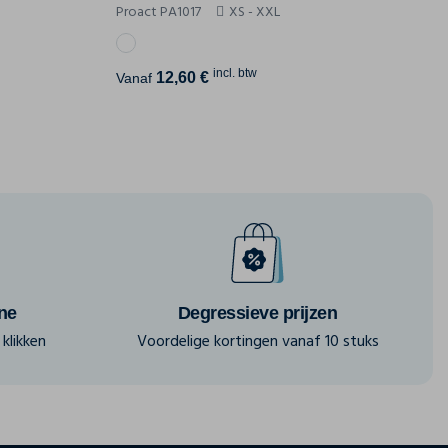
Proact PA1017
XS - XXL
incl. btw
12,60 €
Vanaf
ine
Degressieve prijzen
klikken
Voordelige kortingen vanaf 10 stuks