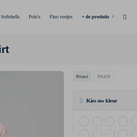
Softshells
Polo's
Fluo vestjes
+ de produits
rt
Proact
PA439
Kies uw kleur