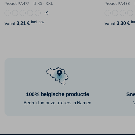
Proact PA477
XS - XXL
Proact PA438
+9
incl. btw
in
3,21 €
3,30 €
Vanaf
Vanaf
100% belgische productie
Sne
Bedrukt in onze ateliers in Namen