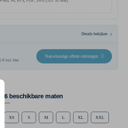
 PNG, AI, EPS, PDF, SVG (tot 10 MB)
Details bekijken
Nauwkeurige offerte ontvangen
 € incl. btw
6 beschikbare maten
XS
S
M
L
XL
XXL