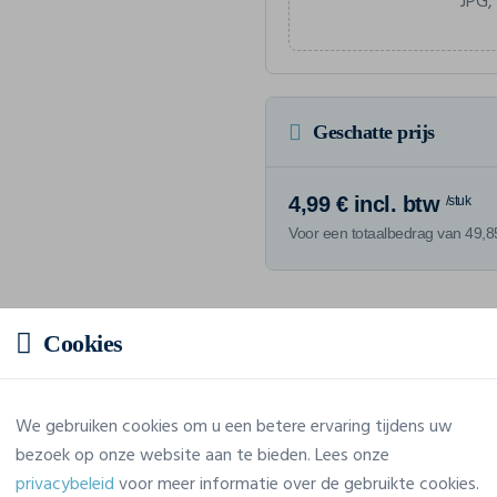
JPG,
Geschatte prijs
4,99 € incl. btw
/stuk
Voor een totaalbedrag van 49,85
Cookies
Eigenschappen
We gebruiken cookies om u een betere ervaring tijdens uw
Merk
Proact
bezoek op onze website aan te bieden. Lees onze
privacybeleid
voor meer informatie over de gebruikte cookies.