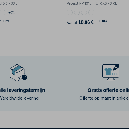
XS - 3XL
Proact PA1015
XXS - XXL
+21
cl. btw
incl. btw
18,06 €
Vanaf
lle leveringstermijn
Gratis offerte onl
Wereldwijde levering
Offerte op maat in enkele 