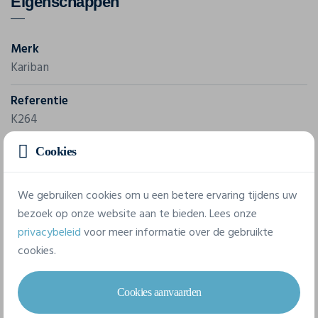
Eigenschappen
Merk
Kariban
Referentie
K264
Gram/m²
Cookies
180 g/m²
We gebruiken cookies om u een betere ervaring tijdens uw
Samenstelling
bezoek op onze website aan te bieden. Lees onze
100% Katoen
privacybeleid
voor meer informatie over de gebruikte
cookies.
6 beschikbare maten
Cookies aanvaarden