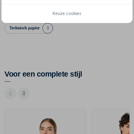
S
M
L
XL
XXL
3XL
Keuze cookies
Technisch papier
Voor een complete stijl