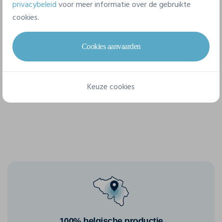
privacybeleid
voor meer informatie over de gebruikte
cookies.
11 beschikbare maten
Cookies aanvaarden
38
39
40
41
42
43
Keuze cookies
44
45
46
47
48
100% belgische productie