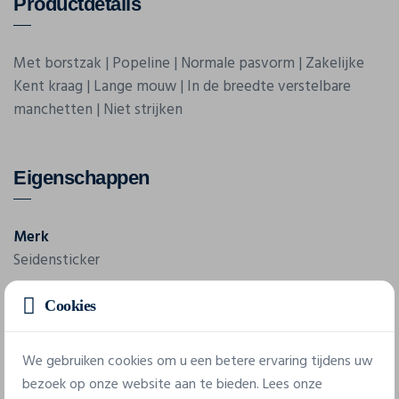
Productdetails
Met borstzak | Popeline | Normale pasvorm | Zakelijke
Kent kraag | Lange mouw | In de breedte verstelbare
manchetten | Niet strijken
Eigenschappen
Merk
Seidensticker
Referentie
Cookies
193640/193660
We gebruiken cookies om u een betere ervaring tijdens uw
Samenstelling
bezoek op onze website aan te bieden. Lees onze
100% coton