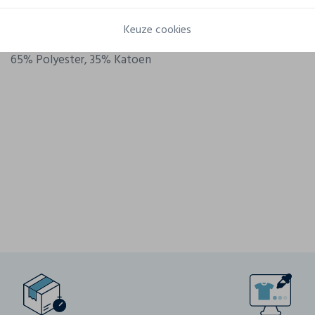
Gram/m²
110 g/m²
Keuze cookies
Samenstelling
65% Polyester, 35% Katoen