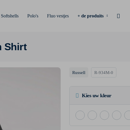
Softshells
Polo's
Fluo vestjes
+ de produits
 Shirt
Russell
R-934M-0
Kies uw kleur