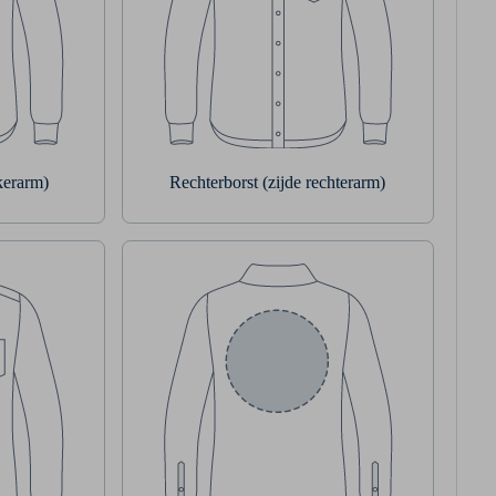
nkerarm)
Rechterborst (zijde rechterarm)