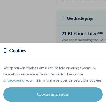
Geschatte prijs
21,61 € incl. btw
/stuk
Voor een totaalbedrag van 129,6
Cookies
We gebruiken cookies om u een betere ervaring tijdens uw
Eigenschappen
bezoek op onze website aan te bieden. Lees onze
privacybeleid
voor meer informatie over de gebruikte cookies.
Merk
Russell
Cookies aanvaarden
Referentie
R-934M-0