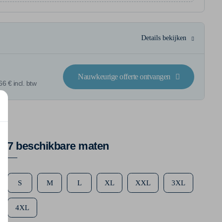
Details bekijken
Nauwkeurige offerte ontvangen
6 € incl. btw
7 beschikbare maten
S
M
L
XL
XXL
3XL
4XL