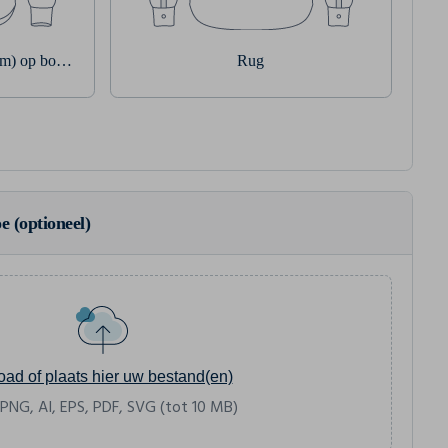
rm) op borstzakje
Rug
e (optioneel)
oad of plaats hier uw bestand(en)
 PNG, AI, EPS, PDF, SVG (tot 10 MB)