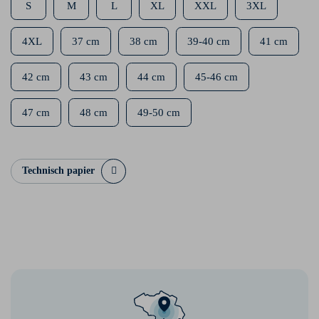
S
M
L
XL
XXL
3XL
4XL
37 cm
38 cm
39-40 cm
41 cm
42 cm
43 cm
44 cm
45-46 cm
47 cm
48 cm
49-50 cm
Technisch papier