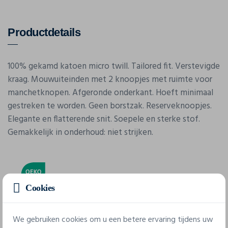
Productdetails
100% gekamd katoen micro twill. Tailored fit. Verstevigde
kraag. Mouwuiteinden met 2 knoopjes met ruimte voor
manchetknopen. Afgeronde onderkant. Hoeft minimaal
gestreken te worden. Geen borstzak. Reserveknoopjes.
Elegante en flatterende snit. Soepele en sterke stof.
Gemakkelijk in onderhoud: niet strijken.
Cookies
We gebruiken cookies om u een betere ervaring tijdens uw
Eigenschappen