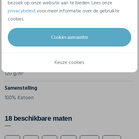
bezoek op onze website aan te bieden. Lees onze
privacybeleid
voor meer informatie over de gebruikte
cookies.
Merk
Russell
Cookies aanvaarden
Referentie
R-958M-0
Keuze cookies
Gram/m²
120 g/m²
Samenstelling
100% Katoen
18 beschikbare maten