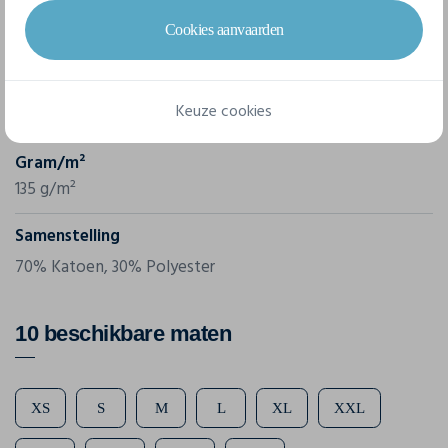
Merk
Cookies aanvaarden
Russell
Referentie
Keuze cookies
R-932F-0
Gram/m²
135 g/m²
Samenstelling
70% Katoen, 30% Polyester
10 beschikbare maten
XS
S
M
L
XL
XXL