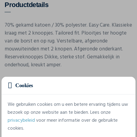
Productdetails
70% gekamd katoen / 30% polyester. Easy Care. Klassieke
kraag met 2 knoopjes. Tailored fit. Plooitjes ter hoogte
van de borst en op rug. Verstelbare, afgeronde
mouwuiteinden met 2 knopen. Afgeronde onderkant.
Reserveknoopjes Dikke, sterke stof. Gemakkelijk in
onderhoud, kreukt amper.
Cookies
We gebruiken cookies om u een betere ervaring tijdens uw
bezoek op onze website aan te bieden. Lees onze
privacybeleid
voor meer informatie over de gebruikte
Eigenschappen
cookies.