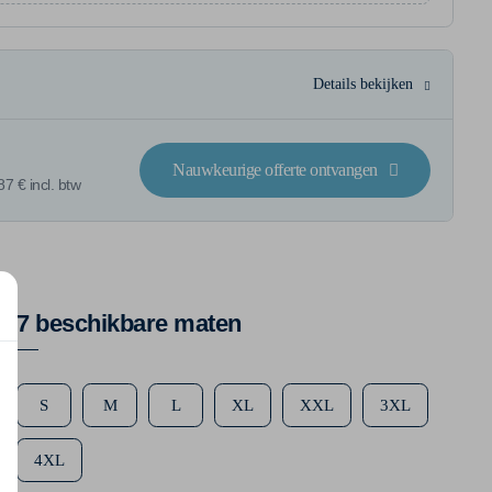
Details bekijken
Nauwkeurige offerte ontvangen
7 € incl. btw
7 beschikbare maten
S
M
L
XL
XXL
3XL
4XL