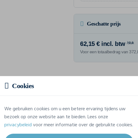
Geschatte prijs
62,15 € incl. btw
/stuk
Voor een totaalbedrag van 372,8
Cookies
Eigenschappen
We gebruiken cookies om u een betere ervaring tijdens uw
Merk
Kariban
bezoek op onze website aan te bieden. Lees onze
privacybeleid
voor meer informatie over de gebruikte cookies.
Referentie
PK502