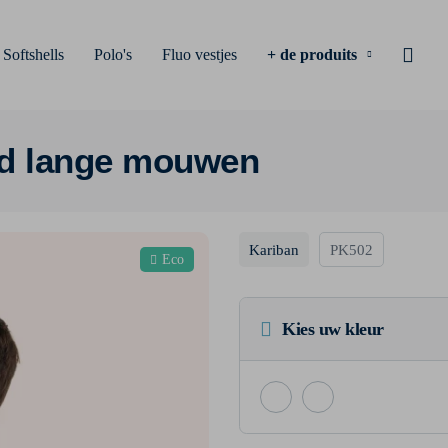
Softshells
Polo's
Fluo vestjes
+ de produits
md lange mouwen
Kariban
PK502
Eco
Kies uw kleur