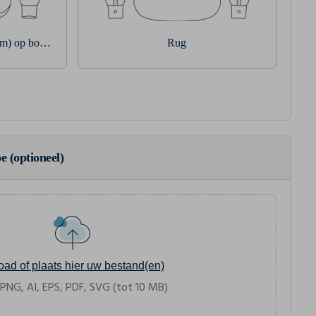
rm) op borstzakje
Rug
e (optioneel)
oad of plaats hier uw bestand(en)
 PNG, AI, EPS, PDF, SVG (tot 10 MB)