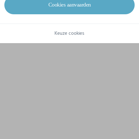
Gram/m²
150 g/m²
Cookies aanvaarden
Samenstelling
100% Katoen
Keuze cookies