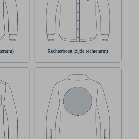
nkerarm)
Rechterborst (zijde rechterarm)