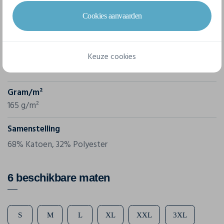
Cookies aanvaarden
Merk
Kariban
Referentie
Keuze cookies
K507
Gram/m²
165 g/m²
Samenstelling
68% Katoen, 32% Polyester
6 beschikbare maten
S
M
L
XL
XXL
3XL