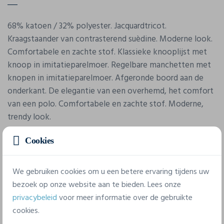
68% katoen / 32% polyester. Jacquardtricot.
Kraagstaander van contrasterend suèdine. Moderne look.
Comfortabele en zachte stof. Klassieke knooplijst met
knoop in imitatieparelmoer. Regelbare manchetten met
knopen in imitatieparelmoer. Afgeronde boord aan de
onderkant. De elegantie van een overhemd, het comfort
van een polo. Comfortabele en zachte stof. Moderne,
trendy look.
Cookies
We gebruiken cookies om u een betere ervaring tijdens uw
bezoek op onze website aan te bieden. Lees onze
privacybeleid
voor meer informatie over de gebruikte
Eigenschappen
cookies.