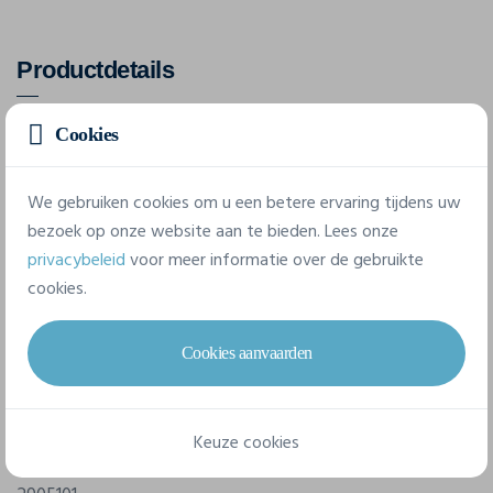
Productdetails
Cookies
De Yellow Bow 51 is een hoogwaardig hemd in een fijne
gemêleerde keperstof met een unieke Easy Care
behandeling en getailleerde details. Zoals altijd ook hier
We gebruiken cookies om u een betere ervaring tijdens uw
een gespleten juk op de rug.
bezoek op onze website aan te bieden. Lees onze
privacybeleid
voor meer informatie over de gebruikte
cookies.
Eigenschappen
Cookies aanvaarden
Merk
J. Harvest & Frost
Keuze cookies
Referentie