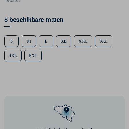
2905101
8 beschikbare maten
S
M
L
XL
XXL
3XL
4XL
5XL