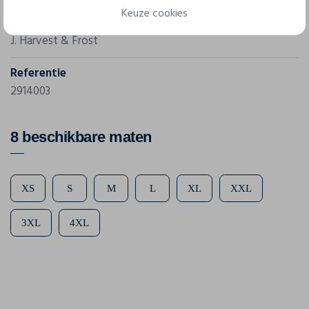
Keuze cookies
Merk
J. Harvest & Frost
Referentie
2914003
8 beschikbare maten
XS
S
M
L
XL
XXL
3XL
4XL