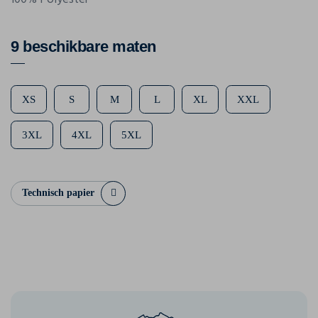
9 beschikbare maten
XS
S
M
L
XL
XXL
3XL
4XL
5XL
Technisch papier