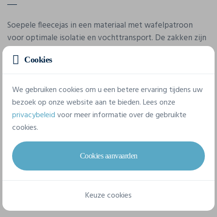
Soepele fleecejas in een materiaal met wafelpatroon
voor optimale isolatie en vochttransport. De zakken zijn
gevoerd met mesh die bijdragen aan extra ventilatie.
Cookies
Decoratieve flatlock naden. Stormflap aan de binnenzijde
van de ritssluiting, kinbescherming en duimopening aan
de manchetten.
We gebruiken cookies om u een betere ervaring tijdens uw
bezoek op onze website aan te bieden. Lees onze
privacybeleid
voor meer informatie over de gebruikte
Eigenschappen
cookies.
Merk
Cookies aanvaarden
James-Harvest
Referentie
Keuze cookies
2131501