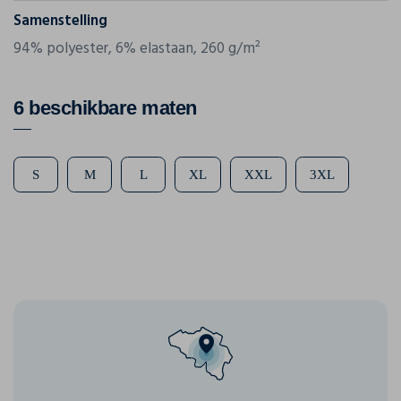
Samenstelling
94% polyester, 6% elastaan, 260 g/m²
6 beschikbare maten
S
M
L
XL
XXL
3XL