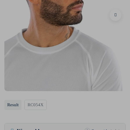
Result
RC054X