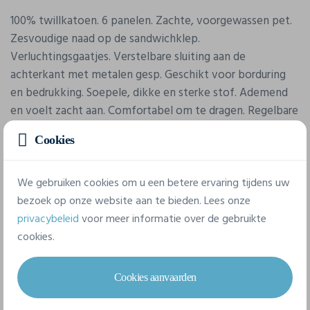
100% twillkatoen. 6 panelen. Zachte, voorgewassen pet.
Zesvoudige naad op de sandwichklep.
Verluchtingsgaatjes. Verstelbare sluiting aan de
achterkant met metalen gesp. Geschikt voor borduring
en bedrukking. Soepele, dikke en sterke stof. Ademend
en voelt zacht aan. Comfortabel om te dragen. Regelbare
en aanpasbare maat.
Cookies
Eigenschappen
We gebruiken cookies om u een betere ervaring tijdens uw
bezoek op onze website aan te bieden. Lees onze
privacybeleid
voor meer informatie over de gebruikte
Merk
cookies.
Result
Referentie
Cookies aanvaarden
RC054X