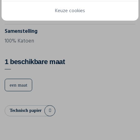
Gram/m²
Keuze cookies
140 g/m²
Samenstelling
100% Katoen
1 beschikbare maat
een maat
Technisch papier