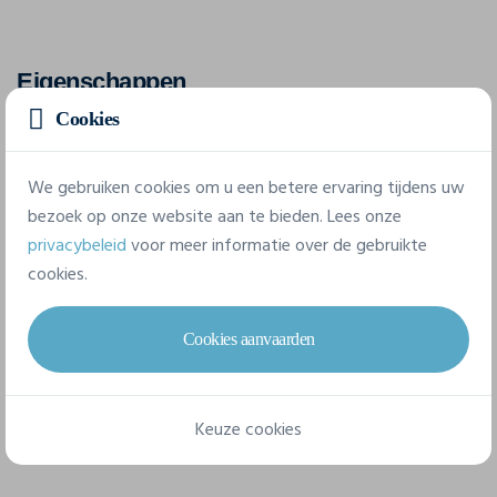
Eigenschappen
Cookies
Merk
K-Up
We gebruiken cookies om u een betere ervaring tijdens uw
bezoek op onze website aan te bieden. Lees onze
Referentie
privacybeleid
voor meer informatie over de gebruikte
KP920
cookies.
Gram/m²
Cookies aanvaarden
145 g/m²
Samenstelling
Keuze cookies
100% Polyester