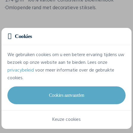
·274 g/m² ·100% katoen ·Consistente bloemenlook
·Omlopende rand met decoratieve stiksels.
Eigenschappen
Cookies
Merk
We gebruiken cookies om u een betere ervaring tijdens uw
Flexfit
bezoek op onze website aan te bieden. Lees onze
privacybeleid
voor meer informatie over de gebruikte
Referentie
cookies.
5003BP
Gram/m²
Cookies aanvaarden
From 220 g/m²
Samenstelling
Keuze cookies
60% coton / 40% polyester