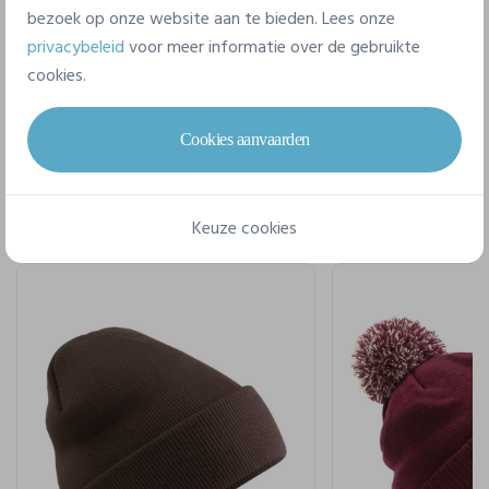
bezoek op onze website aan te bieden. Lees onze
privacybeleid
voor meer informatie over de gebruikte
cookies.
Voor een complete stijl
Cookies aanvaarden
Keuze cookies