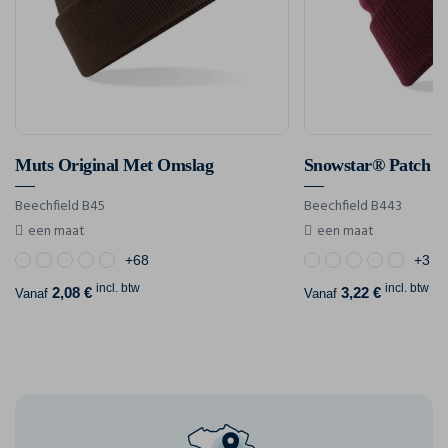
Muts Original Met Omslag
Snowstar® Patch B
Beechfield B45
Beechfield B443
een maat
een maat
+68
+3
incl. btw
incl. btw
2,08 €
3,22 €
Vanaf
Vanaf