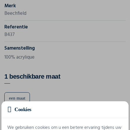
Merk
Beechfield
Referentie
B437
Samenstelling
100% acrylique
1 beschikbare maat
een maat
Cookies
Technisch papier
We gebruiken cookies om u een betere ervaring tijdens uw