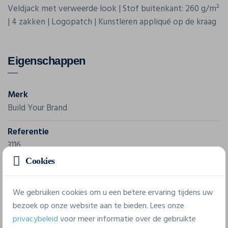
Veldjack met verweerde look | Stof buitenkant: 260 g/m²
| 4 zakken | Logopatch | Kunstleren appliqué op de kraag
Eigenschappen
Merk
Build Your Brand
Referentie
3116
Cookies
Samenstelling
Tissu extérieur + Doublure: 100% coton; Doublure bras +
We gebruiken cookies om u een betere ervaring tijdens uw
Capuche: 100% polyester
bezoek op onze website aan te bieden. Lees onze
privacybeleid
voor meer informatie over de gebruikte