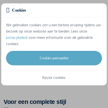
Gram/m²
Cookies
195 g/m²
Samenstelling
We gebruiken cookies om u een betere ervaring tijdens uw
100% Lyocell
bezoek op onze website aan te bieden. Lees onze
privacybeleid
voor meer informatie over de gebruikte
cookies.
5 beschikbare maten
Cookies aanvaarden
XS
S
M
L
XL
Keuze cookies
Voor een complete stijl