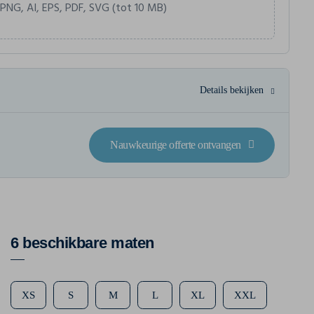
 PNG, AI, EPS, PDF, SVG (tot 10 MB)
Details bekijken
Nauwkeurige offerte ontvangen
6 beschikbare maten
XS
S
M
L
XL
XXL