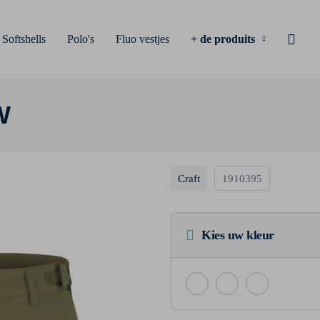
Softshells
Polo's
Fluo vestjes
+ de produits
W
Craft
1910395
Kies uw kleur