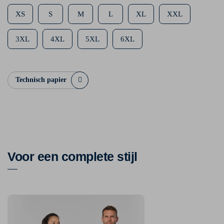
XS
S
M
L
XL
XXL
3XL
4XL
5XL
6XL
Technisch papier
Voor een complete stijl