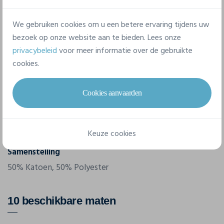
Eigenschappen
We gebruiken cookies om u een betere ervaring tijdens uw
bezoek op onze website aan te bieden. Lees onze
Merk
privacybeleid
voor meer informatie over de gebruikte
Wk. Designed To Work
cookies.
Referentie
WK360
Cookies aanvaarden
Gram/m²
180 g/m²
Keuze cookies
Samenstelling
50% Katoen, 50% Polyester
10 beschikbare maten