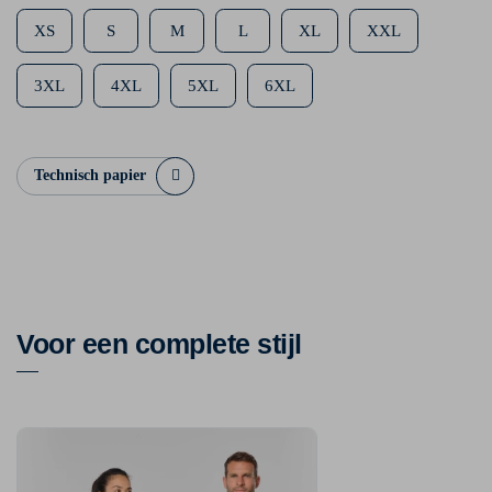
XS
S
M
L
XL
XXL
3XL
4XL
5XL
6XL
Technisch papier
Voor een complete stijl