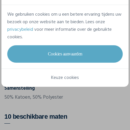
Eigenschappen
We gebruiken cookies om u een betere ervaring tijdens uw
bezoek op onze website aan te bieden. Lees onze
Merk
privacybeleid
voor meer informatie over de gebruikte
Wk. Designed To Work
cookies.
Referentie
WK361
Cookies aanvaarden
Gram/m²
180 g/m²
Keuze cookies
Samenstelling
50% Katoen, 50% Polyester
10 beschikbare maten