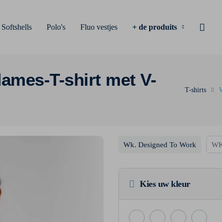
Softshells
Polo's
Fluo vestjes
+ de produits
dames-T-shirt met V-
T-shirts
Wk. Designed To Work
WK
Kies uw kleur