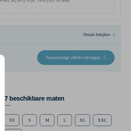
 PNG, AI, EPS, PDF, SVG (tot 10 MB)
Details bekijken
Nauwkeurige offerte ontvangen
7 beschikbare maten
XS
S
M
L
XL
XXL