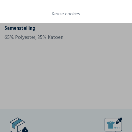
Referentie
WK317
Keuze cookies
Gram/m²
180 g/m²
Samenstelling
65% Polyester, 35% Katoen