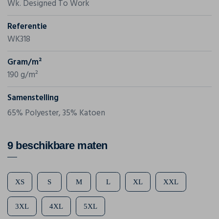
Wk. Designed To Work
Referentie
WK318
Gram/m²
190 g/m²
Samenstelling
65% Polyester, 35% Katoen
9 beschikbare maten
XS
S
M
L
XL
XXL
3XL
4XL
5XL