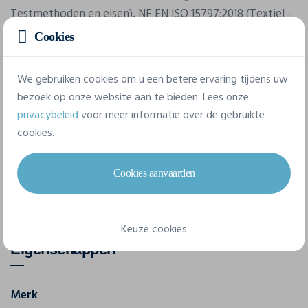
Testmethoden en eisen), NF EN ISO 15797:2018 (Textiel -
Industriële was- en afwerkingsmethoden voor het testen
Cookies
van werkkleding): Professioneel industrieel wassen -
Wasmethode programma 8 met alleen tunnelafwerking.
We gebruiken cookies om u een betere ervaring tijdens uw
Geweven merketiket. Verbeterde zichtbaarheid PBM-
bezoek op onze website aan te bieden. Lees onze
norm NF EN 17353. Piqué interlockstof. Gemaakt van
privacybeleid
voor meer informatie over de gebruikte
gekamd katoen en gerecycled polyester.
cookies.
Cookies aanvaarden
Keuze cookies
Eigenschappen
Merk