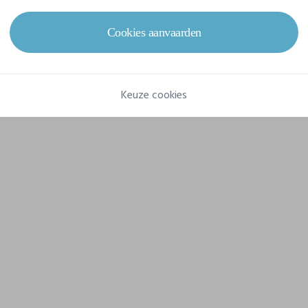
Gram/m²
190 g/m²
Cookies aanvaarden
Samenstelling
65% Polyester, 35% Katoen
Keuze cookies