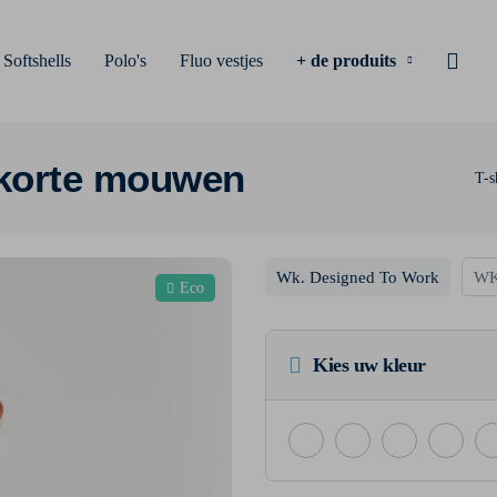
Softshells
Polo's
Fluo vestjes
+ de produits
 korte mouwen
T-s
Wk. Designed To Work
WK
Eco
Kies uw kleur