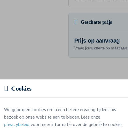
Geschatte prijs
Prijs op aanvraag
Vraag jouw offerte op maat aan
Eigenschappen
Cookies
Merk
Wk. Designed To Work
We gebruiken cookies om u een betere ervaring tijdens uw
Referentie
WK3021
bezoek op onze website aan te bieden. Lees onze
privacybeleid
voor meer informatie over de gebruikte cookies.