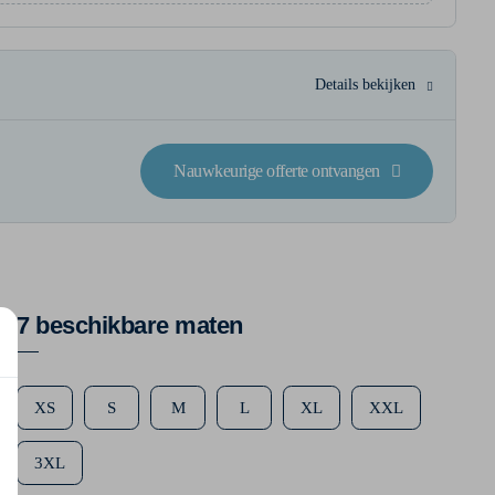
Details bekijken
Nauwkeurige offerte ontvangen
7 beschikbare maten
XS
S
M
L
XL
XXL
3XL