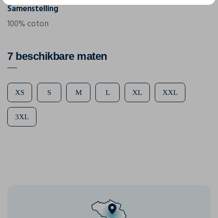
Samenstelling
100% coton
7 beschikbare maten
XS
S
M
L
XL
XXL
3XL