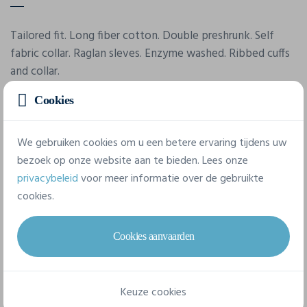
Tailored fit. Long fiber cotton. Double preshrunk. Self
fabric collar. Raglan sleves. Enzyme washed. Ribbed cuffs
and collar.
Cookies
Eigenschappen
We gebruiken cookies om u een betere ervaring tijdens uw
bezoek op onze website aan te bieden. Lees onze
Merk
privacybeleid
voor meer informatie over de gebruikte
Tee Jays
cookies.
Referentie
1170
Cookies aanvaarden
Gram/m²
185 g/m²
Keuze cookies