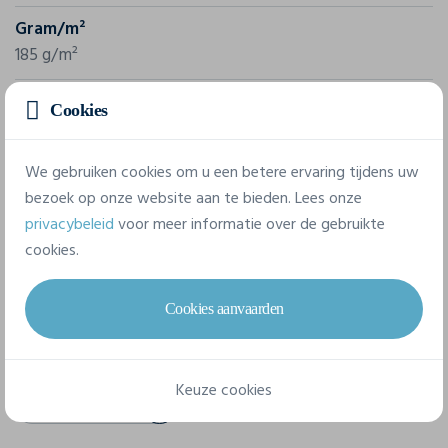
Gram/m²
185 g/m²
Samenstelling
Cookies
100% coton (Heather Grey: 85% coton / 15% viscose)
We gebruiken cookies om u een betere ervaring tijdens uw
bezoek op onze website aan te bieden. Lees onze
8 beschikbare maten
privacybeleid
voor meer informatie over de gebruikte
cookies.
S
M
L
XL
XXL
3XL
Cookies aanvaarden
4XL
5XL
Keuze cookies
Technisch papier