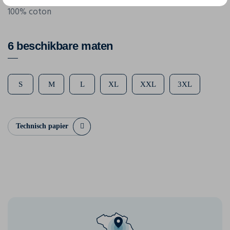
100% coton
6 beschikbare maten
S
M
L
XL
XXL
3XL
Technisch papier