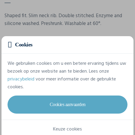
Shaped fit. Slim neck rib. Double stitched. Enzyme and
silicone washed. Preshrunk. Washable at 60°.
Cookies
Eigenschappen
We gebruiken cookies om u een betere ervaring tijdens uw
Merk
bezoek op onze website aan te bieden. Lees onze
Tee Jays
privacybeleid
voor meer informatie over de gebruikte
cookies.
Referentie
530
Cookies aanvaarden
Gram/m²
220 g/m²
Keuze cookies
Samenstelling