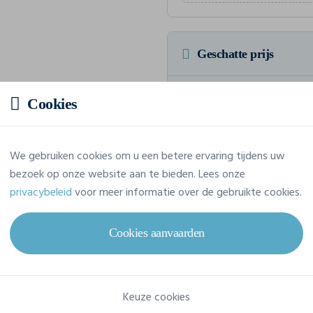
Geschatte prijs
21,82 € incl. btw
/stuk
Cookies
Voor een totaalbedrag van 218,1
We gebruiken cookies om u een betere ervaring tijdens uw
bezoek op onze website aan te bieden. Lees onze
privacybeleid
voor meer informatie over de gebruikte cookies.
Eigenschappen
Cookies aanvaarden
Merk
Tee Jays
Referentie
7022
Keuze cookies