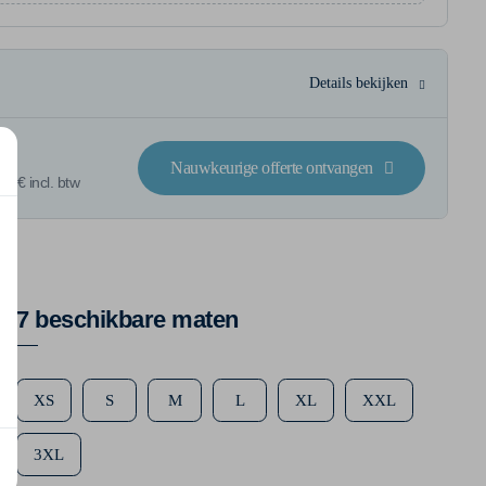
Details bekijken
Nauwkeurige offerte ontvangen
6 € incl. btw
7 beschikbare maten
XS
S
M
L
XL
XXL
3XL