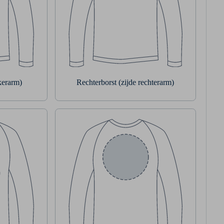
nkerarm)
Rechterborst (zijde rechterarm)