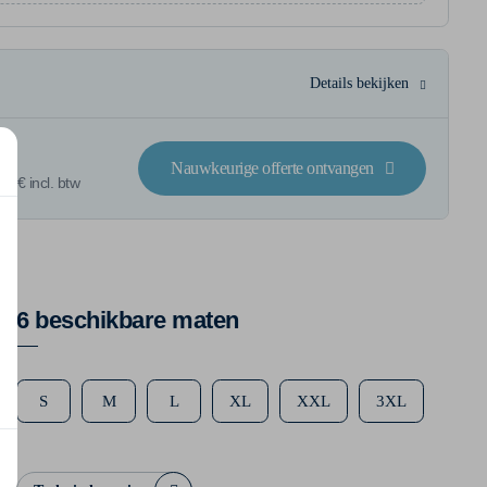
Details bekijken
Nauwkeurige offerte ontvangen
4 € incl. btw
6 beschikbare maten
S
M
L
XL
XXL
3XL