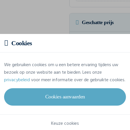
Geschatte prijs
10,91 € incl. btw
/stuk
Cookies
Voor een totaalbedrag van 109,1
We gebruiken cookies om u een betere ervaring tijdens uw
bezoek op onze website aan te bieden. Lees onze
privacybeleid
voor meer informatie over de gebruikte cookies.
Eigenschappen
Cookies aanvaarden
Merk
Tee Jays
Referentie
460
Keuze cookies