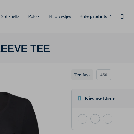
Softshells
Polo's
Fluo vestjes
+ de produits
LEEVE TEE
Tee Jays
460
Kies uw kleur