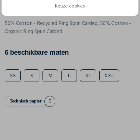
Keuze cookies
Samenstelling
50% Cotton - Recycled Ring Spun Carded, 50% Cotton -
Organic Ring Spun Carded
6 beschikbare maten
XS
S
M
L
XL
XXL
Technisch papier