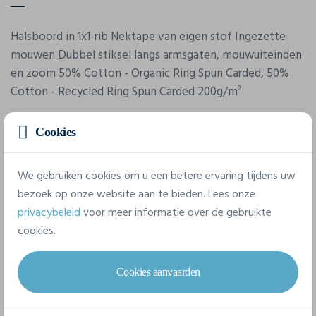
Halsboord in 1x1-rib Nektape van eigen stof Ingezette
mouwen Dubbel stiksel langs armsgaten, mouwuiteinden
en zoom 50% Cotton - Organic Ring Spun Carded, 50%
Cotton - Recycled Ring Spun Carded 200g/m²
Cookies
Eigenschappen
We gebruiken cookies om u een betere ervaring tijdens uw
Merk
bezoek op onze website aan te bieden. Lees onze
Stanley/Stella
privacybeleid
voor meer informatie over de gebruikte
cookies.
Referentie
STTW259
Cookies aanvaarden
Gram/m²
200 g/m²