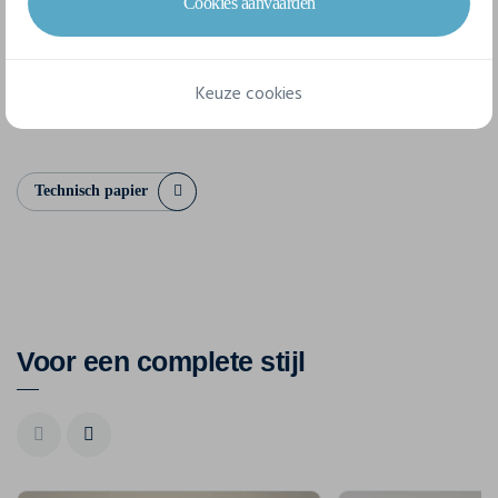
Cookies aanvaarden
XXS
XS
S
M
L
XL
Keuze cookies
XXL
3XL
Technisch papier
Voor een complete stijl