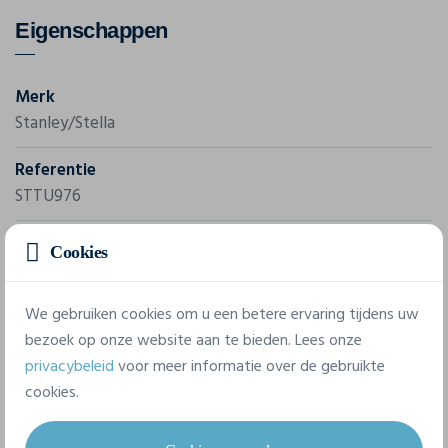
Eigenschappen
Merk
Stanley/Stella
Referentie
STTU976
Gram/m²
Cookies
155 g/m²
We gebruiken cookies om u een betere ervaring tijdens uw
Samenstelling
bezoek op onze website aan te bieden. Lees onze
100% Gesponnen en gekamd biologisch katoen
privacybeleid
voor meer informatie over de gebruikte
cookies.
8 beschikbare maten