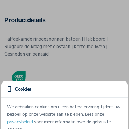
Productdetails
Halfgekamde ringgesponnen katoen | Halsboord |
Ribgebreide kraag met elastaan | Korte mouwen |
Gesneden en genaaid
Cookies
We gebruiken cookies om u een betere ervaring tijdens uw
Eigenschappen
bezoek op onze website aan te bieden. Lees onze
privacybeleid
voor meer informatie over de gebruikte
Merk