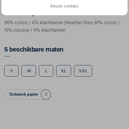
165 g/m²
Keuze cookies
Samenstelling
96% coton / 4% élasthanne (Heather Grey: 81% coton /
15% viscose / 4% élasthanne)
5 beschikbare maten
S
M
L
XL
XXL
Technisch papier