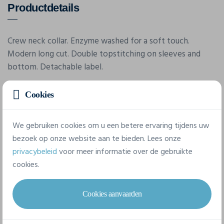
Productdetails
Crew neck collar. Enzyme washed for a soft touch.
Modern long cut. Double topstitching on sleeves and
bottom. Detachable label.
Cookies
Eigenschappen
We gebruiken cookies om u een betere ervaring tijdens uw
Merk
bezoek op onze website aan te bieden. Lees onze
Skinnifit
privacybeleid
voor meer informatie over de gebruikte
cookies.
Referentie
SF124
Cookies aanvaarden
Gram/m²