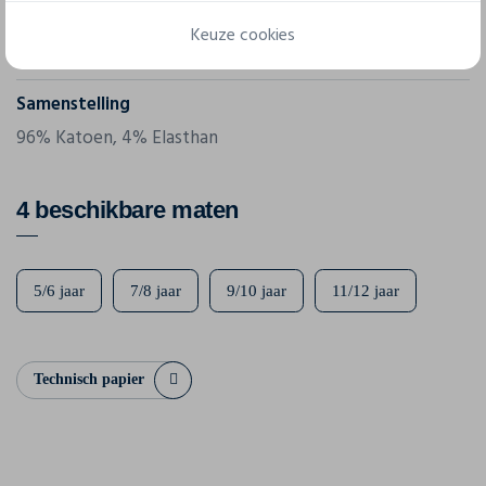
Gram/m²
Keuze cookies
165 g/m²
Samenstelling
96% Katoen, 4% Elasthan
4 beschikbare maten
5/6 jaar
7/8 jaar
9/10 jaar
11/12 jaar
Technisch papier