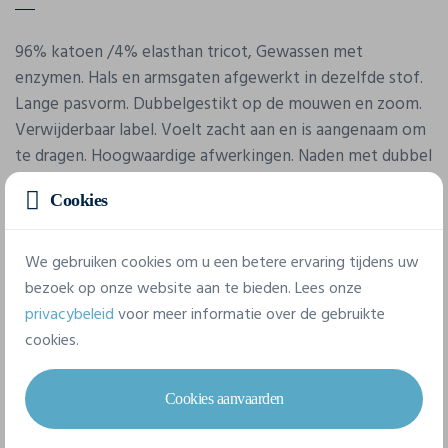
96% katoen /4% elasthan tricot, Gewassen met
enzymen. Hals en armsgaten afgewerkt in dezelfde stof.
Lange pasvorm. Dubbelgestikt op de mouwen en zoom.
Verwijderbaar label. Voelt zacht aan en is aangenaam om
te dragen. Hoogwaardige afwerkingen. Naden met dubbel
stiksel.
Cookies
Eigenschappen
We gebruiken cookies om u een betere ervaring tijdens uw
bezoek op onze website aan te bieden. Lees onze
privacybeleid
voor meer informatie over de gebruikte
Merk
cookies.
Skinnifit
Referentie
Cookies aanvaarden
SM123