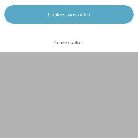
Gram/m²
300 g/m²
Cookies aanvaarden
Samenstelling
88% polyester / 12% élasthanne (Jacquard Bande: 90%
polyester / 10% élasthanne)
Keuze cookies