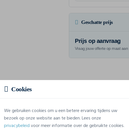
Geschatte prijs
Prijs op aanvraag
Vraag jouw offerte op maat aan
Eigenschappen
Cookies
Merk
Skinnifit
We gebruiken cookies om u een betere ervaring tijdens uw
Referentie
SM236
bezoek op onze website aan te bieden. Lees onze
privacybeleid
voor meer informatie over de gebruikte cookies.