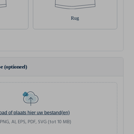
Rug
e (optioneel)
oad of plaats hier uw bestand(en)
 PNG, AI, EPS, PDF, SVG (tot 10 MB)