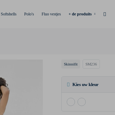
Softshells
Polo's
Fluo vestjes
+ de produits
Skinnifit
SM236
Kies uw kleur