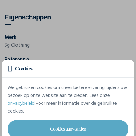
Eigenschappen
Merk
Sg Clothing
Referentie
SGTEE
Cookies
Gram/m²
We gebruiken cookies om u een betere ervaring tijdens uw
140 - 169 g/m²
bezoek op onze website aan te bieden. Lees onze
privacybeleid
voor meer informatie over de gebruikte
8 beschikbare maten
cookies.
Cookies aanvaarden
S
M
L
XL
XXL
3XL