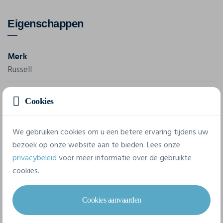
Eigenschappen
Merk
Russell
Referentie
Cookies
JERZEES 350M
We gebruiken cookies om u een betere ervaring tijdens uw
5 beschikbare maten
bezoek op onze website aan te bieden. Lees onze
privacybeleid
voor meer informatie over de gebruikte
cookies.
XS
S
M
L
XL
Cookies aanvaarden