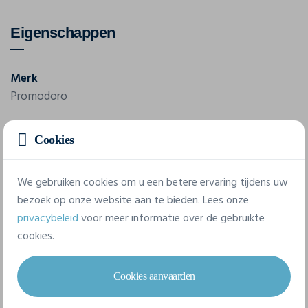
Eigenschappen
Merk
Promodoro
Referentie
Cookies
1085
We gebruiken cookies om u een betere ervaring tijdens uw
3 beschikbare maten
bezoek op onze website aan te bieden. Lees onze
privacybeleid
voor meer informatie over de gebruikte
cookies.
S
M
L
Cookies aanvaarden