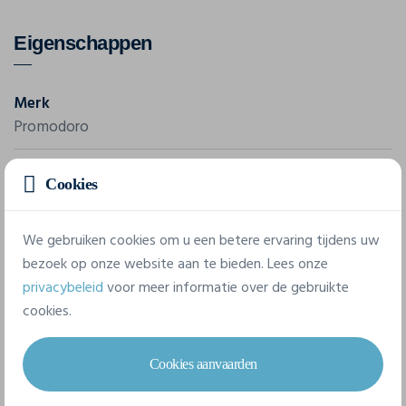
Eigenschappen
Merk
Promodoro
Referentie
Cookies
3045
We gebruiken cookies om u een betere ervaring tijdens uw
3 beschikbare maten
bezoek op onze website aan te bieden. Lees onze
privacybeleid
voor meer informatie over de gebruikte
cookies.
M
L
XL
Cookies aanvaarden