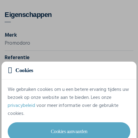
Eigenschappen
Merk
Promodoro
Referentie
100/190
Cookies
9 beschikbare maten
We gebruiken cookies om u een betere ervaring tijdens uw
bezoek op onze website aan te bieden. Lees onze
privacybeleid
voor meer informatie over de gebruikte
92
98
104
116
128
140
cookies.
152
164
176
Cookies aanvaarden