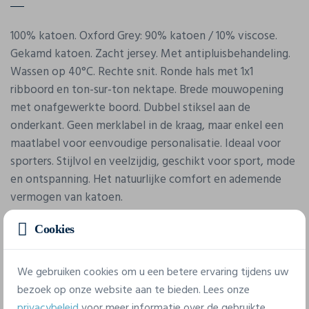
100% katoen. Oxford Grey: 90% katoen / 10% viscose.
Gekamd katoen. Zacht jersey. Met antipluisbehandeling.
Wassen op 40°C. Rechte snit. Ronde hals met 1x1
ribboord en ton-sur-ton nektape. Brede mouwopening
met onafgewerkte boord. Dubbel stiksel aan de
onderkant. Geen merklabel in de kraag, maar enkel een
maatlabel voor eenvoudige personalisatie. Ideaal voor
sporters. Stijlvol en veelzijdig, geschikt voor sport, mode
en ontspanning. Het natuurlijke comfort en ademende
vermogen van katoen.
Cookies
We gebruiken cookies om u een betere ervaring tijdens uw
bezoek op onze website aan te bieden. Lees onze
privacybeleid
voor meer informatie over de gebruikte