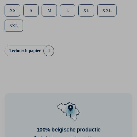
XS
S
M
L
XL
XXL
3XL
Technisch papier
100% belgische productie