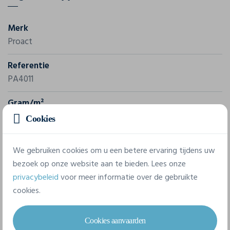
Merk
Proact
Referentie
PA4011
Gram/m²
130 g/m²
Cookies
Samenstelling
We gebruiken cookies om u een betere ervaring tijdens uw
50% Polyester, 25% Katoen, 25% Viscose
bezoek op onze website aan te bieden. Lees onze
privacybeleid
voor meer informatie over de gebruikte
7 beschikbare maten
cookies.
Cookies aanvaarden
XS
S
M
L
XL
XXL