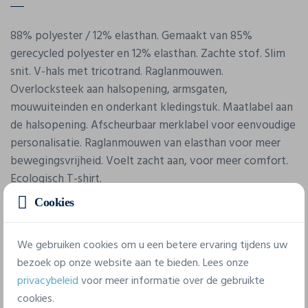
88% polyester / 12% elasthan. Gemaakt van 85%
gerecycled polyester en 12% elasthan. Zachte stof. Slim
snit. V-hals met tricotrand. Raglanmouwen.
Overlocksteek aan halsopening, armsgaten,
mouwuiteinden en onderkant kledingstuk. Maatlabel aan
de halsopening. Afscheurbaar merklabel voor eenvoudige
personalisatie. Raglanmouwen van elasthan voor meer
bewegingsvrijheid. Voelt zacht aan, voor meer comfort.
Ecologisch T-shirt.
Cookies
We gebruiken cookies om u een betere ervaring tijdens uw
bezoek op onze website aan te bieden. Lees onze
privacybeleid
voor meer informatie over de gebruikte
cookies.
Eigenschappen