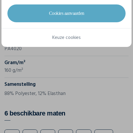
Cookies aanvaarden
Merk
Proact
Keuze cookies
Referentie
PA4020
Gram/m²
160 g/m²
Samenstelling
88% Polyester, 12% Elasthan
6 beschikbare maten